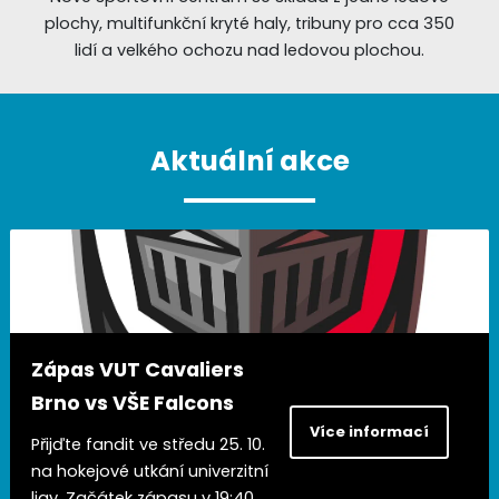
plochy, multifunkční kryté haly, tribuny pro cca 350
lidí a velkého ochozu nad ledovou plochou.
Aktuální akce
Zápas VUT Cavaliers
Brno vs VŠE Falcons
Více informací
Přijďte fandit ve středu 25. 10.
na hokejové utkání univerzitní
ligy. Začátek zápasu v 19:40.