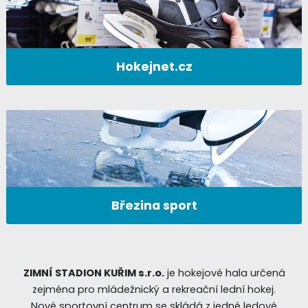
Hokejnet.cz
Březina sport
ZIMNÍ STADION KUŘIM s.r.o.
je hokejové hala určená
zejména pro mládežnický a rekreační lední hokej.
Nové sportovní centrum se skládá z jedné ledové