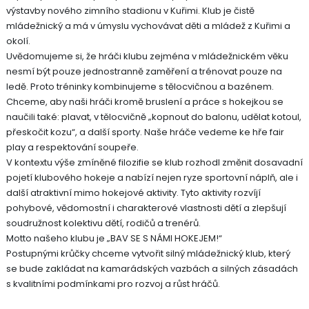
výstavby nového zimního stadionu v Kuřimi. Klub je čistě
mládežnický a má v úmyslu vychovávat děti a mládež z Kuřimi a
okolí.
Uvědomujeme si, že hráči klubu zejména v mládežnickém věku
nesmí být pouze jednostranně zaměření a trénovat pouze na
ledě. Proto tréninky kombinujeme s tělocvičnou a bazénem.
Chceme, aby naši hráči kromě bruslení a práce s hokejkou se
naučili také: plavat, v tělocvičně „kopnout do balonu, udělat kotoul,
přeskočit kozu“, a další sporty. Naše hráče vedeme ke hře fair
play a respektování soupeře.
V kontextu výše zmíněné filozifie se klub rozhodl změnit dosavadní
pojetí klubového hokeje a nabízí nejen ryze sportovní náplň, ale i
další atraktivní mimo hokejové aktivity. Tyto aktivity rozvíjí
pohybové, vědomostní i charakterové vlastnosti dětí a zlepšují
soudružnost kolektivu dětí, rodičů a trenérů.
Motto našeho klubu je „BAV SE S NÁMI HOKEJEM!“
Postupnými krůčky chceme vytvořit silný mládežnický klub, který
se bude zakládat na kamarádských vazbách a silných zásadách
s kvalitními podmínkami pro rozvoj a růst hráčů.